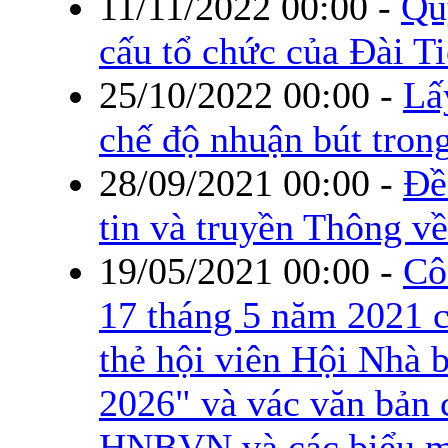
11/11/2022 00:00
-
Qu
cấu tổ chức của Đài T
25/10/2022 00:00
-
Lấ
chế độ nhuận bút trong
28/09/2021 00:00
-
Đề
tin và truyền Thông v
19/05/2021 00:00
-
Cô
17 tháng 5 năm 2021 c
thẻ hội viên Hội Nhà 
2026" và vác văn bản 
HNBVN và các biểu m