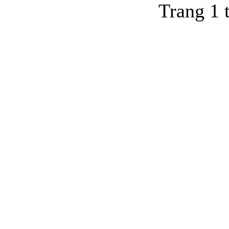
Trang 1 
Trang thông tin điện tử tổ
Cơ quan chủ quản: UBND tỉnh Quả
Chịu trách nhiệm chính:
Ông Đỗ Ngọc
Quảng Ninh 
Địa chỉ: Số 2 phố Bến Đoan
Điện thoại: 0203 3821941