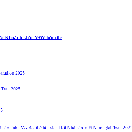
5: Khoảnh khắc VĐV bứt tốc
arathon 2025
 Trail 2025
25
áo tỉnh "V/v đổi thẻ hội viên Hội Nhà báo Việt Nam, giai đoạn 202