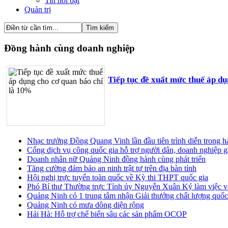
Tin nổi bật
Quản trị
Đồng hành cùng doanh nghiệp
Tiếp tục đề xuất mức thuế áp d
Nhạc trưởng Đồng Quang Vinh lần đầu tiên trình diễn trong 
Cổng dịch vụ công quốc gia hỗ trợ người dân, doanh nghiệp g
Doanh nhân nữ Quảng Ninh đồng hành cùng phát triển
Tăng cường đảm bảo an ninh trật tự trên địa bàn tỉnh
Hội nghị trực tuyến toàn quốc về Kỳ thi THPT quốc gia
Phó Bí thư Thường trực Tỉnh ủy Nguyễn Xuân Ký làm việc vớ
Quảng Ninh có 1 trung tâm nhận Giải thưởng chất lượng quốc
Quảng Ninh có mưa dông diện rộng
Hải Hà: Hỗ trợ chế biến sâu các sản phẩm OCOP