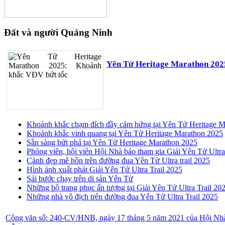
Đất và người Quảng Ninh
Yên Tử Heritage Marathon 202
Khoảnh khắc chạm đích đầy cảm hứng tại Yên Tử Heritage M
Khoảnh khắc vinh quang tại Yên Tử Heritage Marathon 2025
Sẵn sàng bứt phá tại Yên Tử Heritage Marathon 2025
Phóng viên, hội viên Hội Nhà báo tham gia Giải Yên Tử Ultra
Cảnh đẹp mê hồn trên đường đua Yên Tử Ultra trail 2025
Hình ảnh xuất phát Giải Yên Tử Ultra Trail 2025
Sải bước chạy trên di sản Yên Tử
Những bộ trang phục ấn tượng tại Giải Yên Tử Ultra Trail 20
Những nhà vô địch trên đường đua Yên Tử Ultra Trail 2025
Công văn số: 240-CV/HNB, ngày 17 tháng 5 năm 2021 của Hội Nhà b