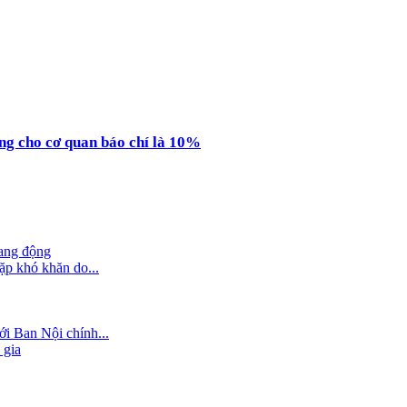
ụng cho cơ quan báo chí là 10%
hang động
ặp khó khăn do...
i Ban Nội chính...
 gia