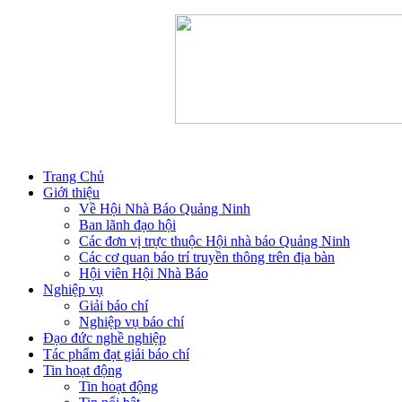
Trang Chủ
Giới thiệu
Về Hội Nhà Báo Quảng Ninh
Ban lãnh đạo hội
Các đơn vị trực thuộc Hội nhà báo Quảng Ninh
Các cơ quan báo trí truyền thông trên địa bàn
Hội viên Hội Nhà Báo
Nghiệp vụ
Giải báo chí
Nghiệp vụ báo chí
Đạo đức nghề nghiệp
Tác phẩm đạt giải báo chí
Tin hoạt động
Tin hoạt động