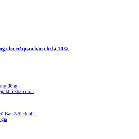
ụng cho cơ quan báo chí là 10%
hang động
ặp khó khăn do...
i Ban Nội chính...
 gia