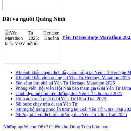
Đất và người Quảng Ninh
Yên Tử Heritage Marathon 202
Khoảnh khắc chạm đích đầy cảm hứng tại Yên Tử Heritage M
Khoảnh khắc vinh quang tại Yên Tử Heritage Marathon 2025
Sẵn sàng bứt phá tại Yên Tử Heritage Marathon 2025
Phóng viên, hội viên Hội Nhà báo tham gia Giải Yên Tử Ultra
Cảnh đẹp mê hồn trên đường đua Yên Tử Ultra trail 2025
Hình ảnh xuất phát Giải Yên Tử Ultra Trail 2025
Sải bước chạy trên di sản Yên Tử
Những bộ trang phục ấn tượng tại Giải Yên Tử Ultra Trail 20
Những nhà vô địch trên đường đua Yên Tử Ultra Trail 2025
Những người con Đệ tứ Chiến khu Đông Triều hôm nay