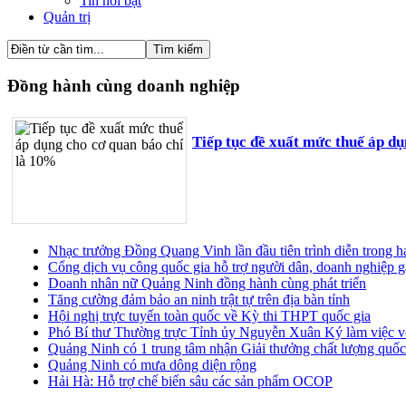
Tin nổi bật
Quản trị
Đồng hành cùng doanh nghiệp
Tiếp tục đề xuất mức thuế áp d
Nhạc trưởng Đồng Quang Vinh lần đầu tiên trình diễn trong 
Cổng dịch vụ công quốc gia hỗ trợ người dân, doanh nghiệp g
Doanh nhân nữ Quảng Ninh đồng hành cùng phát triển
Tăng cường đảm bảo an ninh trật tự trên địa bàn tỉnh
Hội nghị trực tuyến toàn quốc về Kỳ thi THPT quốc gia
Phó Bí thư Thường trực Tỉnh ủy Nguyễn Xuân Ký làm việc vớ
Quảng Ninh có 1 trung tâm nhận Giải thưởng chất lượng quốc
Quảng Ninh có mưa dông diện rộng
Hải Hà: Hỗ trợ chế biến sâu các sản phẩm OCOP