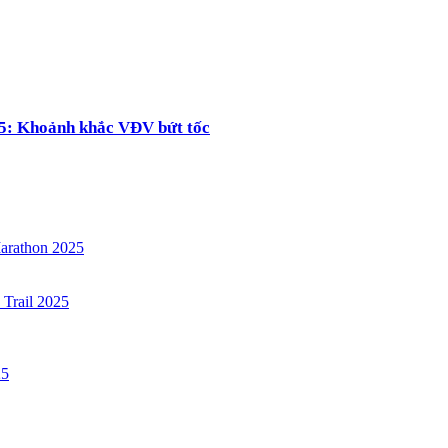
5: Khoảnh khắc VĐV bứt tốc
arathon 2025
 Trail 2025
25