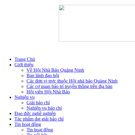
Trang Chủ
Giới thiệu
Về Hội Nhà Báo Quảng Ninh
Ban lãnh đạo hội
Các đơn vị trực thuộc Hội nhà báo Quảng Ninh
Các cơ quan báo trí truyền thông trên địa bàn
Hội viên Hội Nhà Báo
Nghiệp vụ
Giải báo chí
Nghiệp vụ báo chí
Đạo đức nghề nghiệp
Tác phẩm đạt giải báo chí
Tin hoạt động
Tin hoạt động