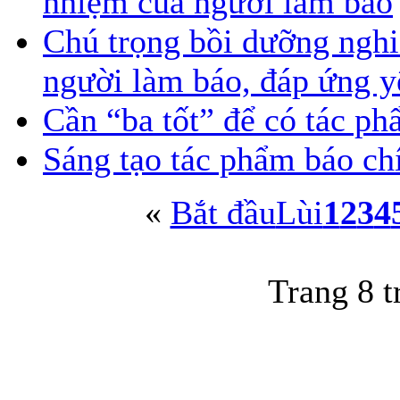
nhiệm của người làm báo
Chú trọng bồi dưỡng nghi
người làm báo, đáp ứng yê
Cần “ba tốt” để có tác ph
Sáng tạo tác phẩm báo ch
«
Bắt đầu
Lùi
1
2
3
4
Trang 8 t
Trang thông tin điện tử tổ
Cơ quan chủ quản: UBND tỉnh Quả
Chịu trách nhiệm chính:
Ông Đỗ Ngọc