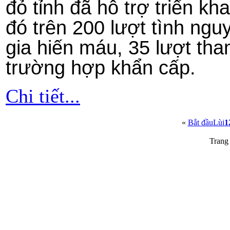
đỏ tỉnh đã hỗ trợ triển kh
đó trên 200 lượt tình ngu
gia hiến máu, 35 lượt tha
trường hợp khẩn cấp.
Chi tiết...
«
Bắt đầu
Lùi
1
Trang 
Trang thông tin điện tử tổ
Cơ quan chủ quản: UBND tỉnh Quả
Chịu trách nhiệm chính:
Ông Đỗ Ngọc
Quảng Ninh 
Địa chỉ: Số 2 phố Bến Đoan