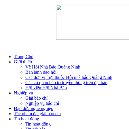
Trang Chủ
Giới thiệu
Về Hội Nhà Báo Quảng Ninh
Ban lãnh đạo hội
Các đơn vị trực thuộc Hội nhà báo Quảng Ninh
Các cơ quan báo trí truyền thông trên địa bàn
Hội viên Hội Nhà Báo
Nghiệp vụ
Giải báo chí
Nghiệp vụ báo chí
Đạo đức nghề nghiệp
Tác phẩm đạt giải báo chí
Tin hoạt động
Tin hoạt động