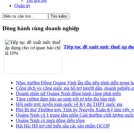
Tin nổi bật
Quản trị
Đồng hành cùng doanh nghiệp
Tiếp tục đề xuất mức thuế áp d
Nhạc trưởng Đồng Quang Vinh lần đầu tiên trình diễn trong 
Cổng dịch vụ công quốc gia hỗ trợ người dân, doanh nghiệp g
Doanh nhân nữ Quảng Ninh đồng hành cùng phát triển
Tăng cường đảm bảo an ninh trật tự trên địa bàn tỉnh
Hội nghị trực tuyến toàn quốc về Kỳ thi THPT quốc gia
Phó Bí thư Thường trực Tỉnh ủy Nguyễn Xuân Ký làm việc vớ
Quảng Ninh có 1 trung tâm nhận Giải thưởng chất lượng quốc
Quảng Ninh có mưa dông diện rộng
Hải Hà: Hỗ trợ chế biến sâu các sản phẩm OCOP