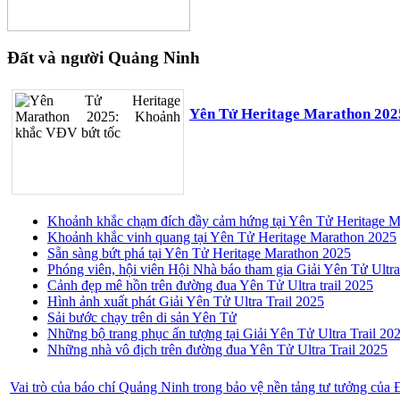
Đất và người Quảng Ninh
Yên Tử Heritage Marathon 202
Khoảnh khắc chạm đích đầy cảm hứng tại Yên Tử Heritage M
Khoảnh khắc vinh quang tại Yên Tử Heritage Marathon 2025
Sẵn sàng bứt phá tại Yên Tử Heritage Marathon 2025
Phóng viên, hội viên Hội Nhà báo tham gia Giải Yên Tử Ultra
Cảnh đẹp mê hồn trên đường đua Yên Tử Ultra trail 2025
Hình ảnh xuất phát Giải Yên Tử Ultra Trail 2025
Sải bước chạy trên di sản Yên Tử
Những bộ trang phục ấn tượng tại Giải Yên Tử Ultra Trail 20
Những nhà vô địch trên đường đua Yên Tử Ultra Trail 2025
Vai trò của báo chí Quảng Ninh trong bảo vệ nền tảng tư tưởng của