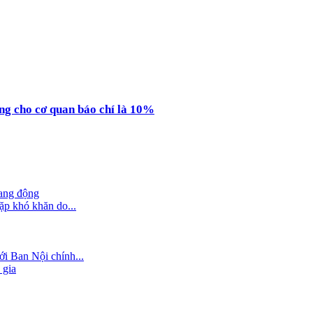
ụng cho cơ quan báo chí là 10%
hang động
ặp khó khăn do...
i Ban Nội chính...
 gia