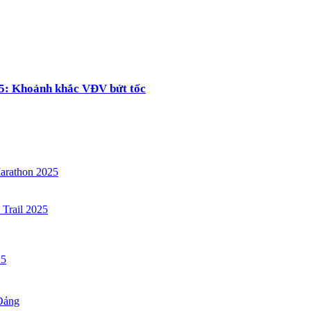
5: Khoảnh khắc VĐV bứt tốc
arathon 2025
 Trail 2025
25
 Đảng