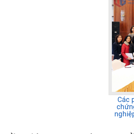
Các 
chứng
nghiệ